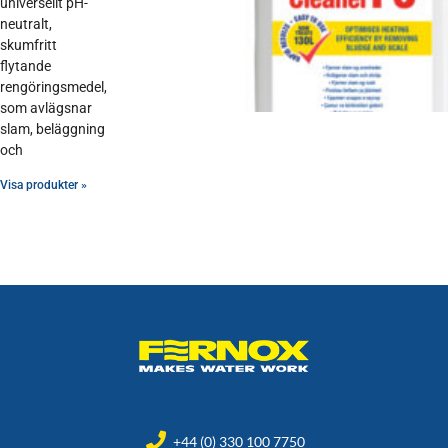
universellt pH-
neutralt,
skumfritt
flytande
rengöringsmedel,
som avlägsnar
slam, beläggning
och
Visa produkter »
+44 (0) 330 100 7750