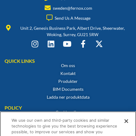
sweden@fernox.com
Send Us A Message
Unit 2, Genesis Business Park, Albert Drive, Sheerwater,
Woking, Surrey, GU21 5RW
QUICK LINKS
Om oss
Kontakt
Produkter
BIM Documents
Ladda ner produktdata
POLICY
Cookiepolicy
Integritetspolicy
We use our own and third-party cookies and similar
technologies to give you the best browsing experience
Friskrivning
possible, to improve our services and show you
Försäljningsvillkor