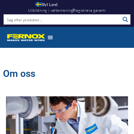
Byt Land
Utbildning i vattenrening
Registrera garanti
Om oss