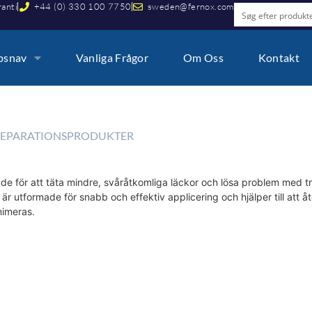
ranti
+44 (0) 330 100 7750
sweden@fernox.com
psnav
Vanliga Frågor
Om Oss
Kontakt
REPARATIONSPRODUKTER
de för att täta mindre, svåråtkomliga läckor och lösa problem med try
 utformade för snabb och effektiv applicering och hjälper till att åt
nimeras.