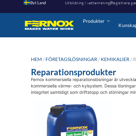
Byt Land
Utbildning i vattenrening
Registrera ga
Produkter
Kunska
HEM
/
FÖRETAGSLÖSNINGAR
/
KEMIKALIER
/ 
Reparationsprodukter
Fernox kommersiella reparationslösningar är utveckla
kommersiella värme- och kylsystem. Dessa lösningar är
integritet samtidigt som driftstopp och störningar mi