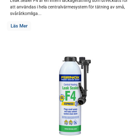
Leak Sealer F4 är en intern läckagetätning som utvecklats för
att användas i hela centralvärmesystem för tätning av små,
svåråtkomliga...
Läs Mer