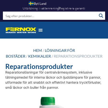
Byt Land
Utbildning i vattenrening
Registrera garanti
HEM
/
LÖSNINGAR FÖR
BOSTÄDER
/
KEMIKALIER
/ REPARATIONSPRODUKTER
Reparationsprodukter
Reparationslösningar för centralvärmesystem, inklusive
tätningsmedel för interna läckor och ljuddämpare för pannor,
utformade för att snabbt och effektivt hantera tryckförluster,
små läckor och buller från pannor.