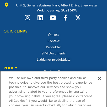
Unit 2, Genesis Business Park, Albert Drive, Sheerwater,
Woking, Surrey, GU21 5RW
QUICK LINKS
Om oss
Kontakt
Produkter
BIM Documents
Ladda ner produktdata
POLICY
Cookiepolicy
Integritetspolicy
We use our own and third-party cookies and similar
technologies to give you the best browsing experience
Friskrivning
possible, to improve our services and show you
Försäljningsvillkor
advertising related to your preferences by analyzing
your browsing habits. If you agree, please click “Accept
Intyg om överensstämmelse
All Cookies”. If you would like to decline the use of
Garantiförklaring
cookies, you can select individually for which purposes