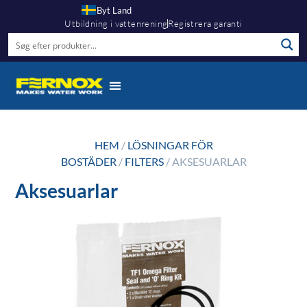
Byt Land
Utbildning i vattenrening
Registrera garanti
HEM
/
LÖSNINGAR FÖR
BOSTÄDER
/
FILTERS
/ AKSESUARLAR
Aksesuarlar