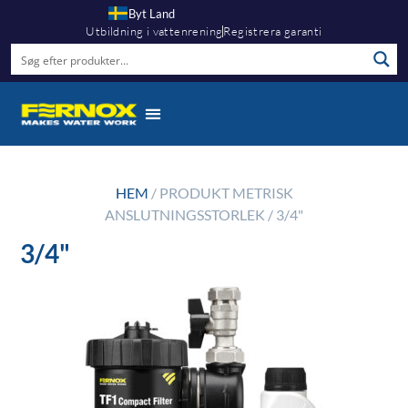
Byt Land
Utbildning i vattenrening
Registrera garanti
HEM
/ PRODUKT METRISK
ANSLUTNINGSSTORLEK / 3/4"
3/4"