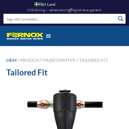
Byt Land
Utbildning i vattenrening
Registrera garanti
HEM
/ PRODUKT PASSFORMTYP / TAILORED FIT
Tailored Fit