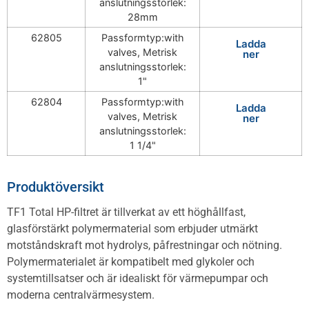
anslutningsstorlek:
28mm
62805
Passformtyp:with
Ladda
valves, Metrisk
ner
anslutningsstorlek:
1"
62804
Passformtyp:with
Ladda
valves, Metrisk
ner
anslutningsstorlek:
1 1/4"
Produktöversikt
TF1 Total HP-filtret är tillverkat av ett höghållfast,
glasförstärkt polymermaterial som erbjuder utmärkt
motståndskraft mot hydrolys, påfrestningar och nötning.
Polymermaterialet är kompatibelt med glykoler och
systemtillsatser och är idealiskt för värmepumpar och
moderna centralvärmesystem.