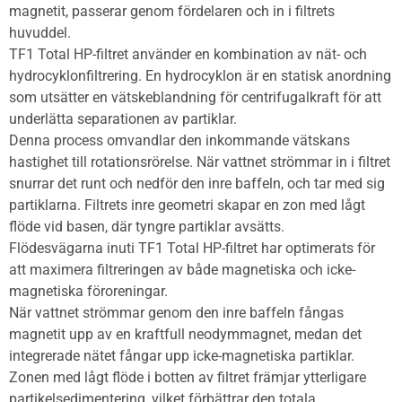
magnetit, passerar genom fördelaren och in i filtrets
huvuddel.
TF1 Total HP-filtret använder en kombination av nät- och
hydrocyklonfiltrering. En hydrocyklon är en statisk anordning
som utsätter en vätskeblandning för centrifugalkraft för att
underlätta separationen av partiklar.
Denna process omvandlar den inkommande vätskans
hastighet till rotationsrörelse. När vattnet strömmar in i filtret
snurrar det runt och nedför den inre baffeln, och tar med sig
partiklarna. Filtrets inre geometri skapar en zon med lågt
flöde vid basen, där tyngre partiklar avsätts.
Flödesvägarna inuti TF1 Total HP-filtret har optimerats för
att maximera filtreringen av både magnetiska och icke-
magnetiska föroreningar.
När vattnet strömmar genom den inre baffeln fångas
magnetit upp av en kraftfull neodymmagnet, medan det
integrerade nätet fångar upp icke-magnetiska partiklar.
Zonen med lågt flöde i botten av filtret främjar ytterligare
partikelsedimentering, vilket förbättrar den totala