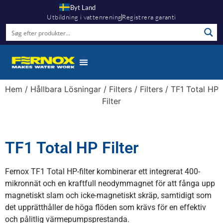
Byt Land
Utbildning i vattenrening
Registrera garanti
Hem
/
Hållbara Lösningar
/
Filters
/
Filters
/ TF1 Total HP
Filter
TF1 Total HP Filter
Fernox TF1 Total HP-filter kombinerar ett integrerat 400-
mikronnät och en kraftfull neodymmagnet för att fånga upp
magnetiskt slam och icke-magnetiskt skräp, samtidigt som
det upprätthåller de höga flöden som krävs för en effektiv
och pålitlig värmepumpsprestanda.