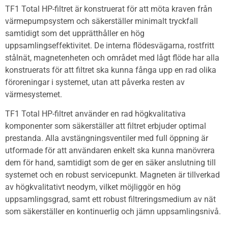
TF1 Total HP-filtret är konstruerat för att möta kraven från
värmepumpsystem och säkerställer minimalt tryckfall
samtidigt som det upprätthåller en hög
uppsamlingseffektivitet. De interna flödesvägarna, rostfritt
stålnät, magnetenheten och området med lågt flöde har alla
konstruerats för att filtret ska kunna fånga upp en rad olika
föroreningar i systemet, utan att påverka resten av
värmesystemet.
TF1 Total HP-filtret använder en rad högkvalitativa
komponenter som säkerställer att filtret erbjuder optimal
prestanda. Alla avstängningsventiler med full öppning är
utformade för att användaren enkelt ska kunna manövrera
dem för hand, samtidigt som de ger en säker anslutning till
systemet och en robust servicepunkt. Magneten är tillverkad
av högkvalitativt neodym, vilket möjliggör en hög
uppsamlingsgrad, samt ett robust filtreringsmedium av nät
som säkerställer en kontinuerlig och jämn uppsamlingsnivå.