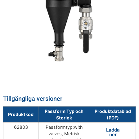
Tillgängliga versioner
Passform Typ och
Produktdatablad
Produktkod
Storlek
(PDF)
62803
Passformtyp:with
Ladda
valves, Metrisk
ner