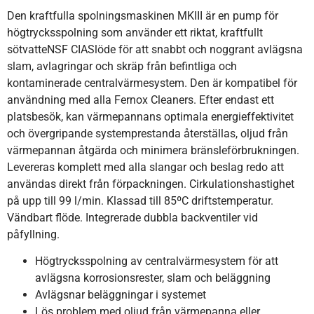
Den kraftfulla spolningsmaskinen MKIII är en pump för
högtrycksspolning som använder ett riktat, kraftfullt
sötvatteNSF CIASlöde för att snabbt och noggrant avlägsna
slam, avlagringar och skräp från befintliga och
kontaminerade centralvärmesystem. Den är kompatibel för
användning med alla Fernox Cleaners. Efter endast ett
platsbesök, kan värmepannans optimala energieffektivitet
och övergripande systemprestanda återställas, oljud från
värmepannan åtgärda och minimera bränsleförbrukningen.
Levereras komplett med alla slangar och beslag redo att
användas direkt från förpackningen. Cirkulationshastighet
på upp till 99 l/min. Klassad till 85ºC driftstemperatur.
Vändbart flöde. Integrerade dubbla backventiler vid
påfyllning.
Högtrycksspolning av centralvärmesystem för att
avlägsna korrosionsrester, slam och beläggning
Avlägsnar beläggningar i systemet
Lös problem med oljud från värmepanna eller