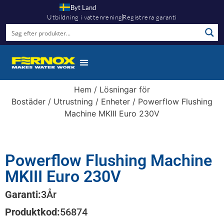
Byt Land
Utbildning i vattenrening
Registrera garanti
Hem
/
Lösningar för
Bostäder
/
Utrustning
/
Enheter
/ Powerflow Flushing
Machine MKIII Euro 230V
Powerflow Flushing Machine
MKIII Euro 230V
Garanti:
3
År
Produktkod:
56874