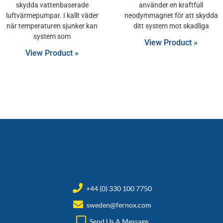
skydda vattenbaserade
använder en kraftfull
luftvärmepumpar. I kallt väder
neodymmagnet för att skydda
när temperaturen sjunker kan
ditt system mot skadliga
system som
View Product »
View Product »
+44 (0) 330 100 7750
sweden@fernox.com
Send Us A Message