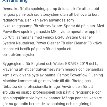
Denna kraftfulla spolningspump är idealisk för att snabbt
rengöra pann- och radiatorsystem utan att behöva ta bort
radiatorerna. Den kan även användas som
avkalkningspump för värmeväxlare. Sparar tid på plats. Med
Powerflow spolningsmaskin MKIII vid temperaturer upp till
85 °C tillsammans med Fernox DS40 System Cleaner,
System Neutraliser, Power Cleaner F8 eller Cleaner F3 krävs
endast ett besök på plats för att spola ett
centralvärmesystem.
Byggreglerna för England och Wales, BS7593:2019 del L,
kräver nu att ett centralvärmesystem rengörs och behandlas
kemiskt vid varje byte av panna. Fernox Powerflow Flushing
Machine kommer att ge mervärde till ditt företag och
förbättra din professionella image. Använd den för att
erbjuda en snabb, professionell och pålitlig rengörings- och
spolningstjänst vid byte av pannor. Många pannstillverkare
gör nu garantin beroende av spolning och rengöring i