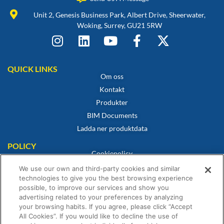
Unit 2, Genesis Business Park, Albert Drive, Sheerwater,
Woking, Surrey, GU21 5RW
QUICK LINKS
Om oss
Kontakt
Produkter
BIM Documents
Ladda ner produktdata
POLICY
Cookiepolicy
Integritetspolicy
We use our own and third-party cookies and similar
technologies to give you the best browsing experience
Friskrivning
possible, to improve our services and show you
Försäljningsvillkor
advertising related to your preferences by analyzing
Intyg om överensstämmelse
your browsing habits. If you agree, please click “Accept
All Cookies”. If you would like to decline the use of
Garantiförklaring