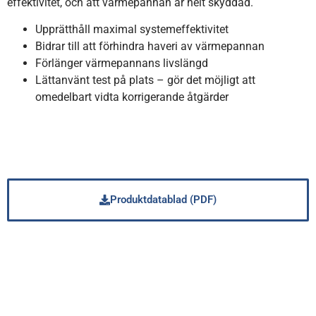
effektivitet, och att värmepannan är helt skyddad.
Upprätthåll maximal systemeffektivitet
Bidrar till att förhindra haveri av värmepannan
Förlänger värmepannans livslängd
Lättanvänt test på plats – gör det möjligt att
omedelbart vidta korrigerande åtgärder
Produktdatablad (PDF)