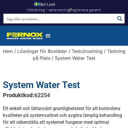
Byt Land
Utbildning i vattenrening
Registrera garanti
Hem
/
Lösningar för Bostäder
/
Testutrustning
/
Testning
på Plats
/ System Water Test
System Water Test
Produktkod:
62254
Ett enkelt och lättanvänt grumlighetstest för att kontrollera
kvaliteten på systemvattnet och avgöra lämplig behandling
för att säkerställa att systemet fungerar med optimal