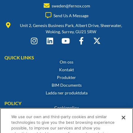
sweden@fernox.com
Send Us A Message
Unit 2, Genesis Business Park, Albert Drive, Sheerwater,
Woking, Surrey, GU21 5RW
QUICK LINKS
Om oss
Kontakt
Produkter
BIM Documents
Ladda ner produktdata
POLICY
Cookiepolicy
Integritetspolicy
We use our own and third-party cookies and similar
technologies to give you the best browsing experience
Friskrivning
possible, to improve our services and show you
Försäljningsvillkor