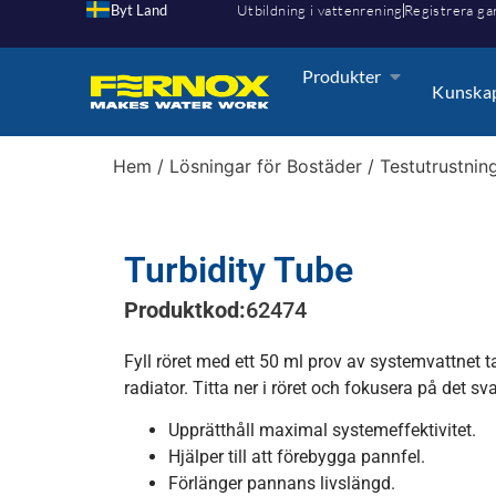
Byt Land
Utbildning i vattenrening
Registrera ga
Produkter
Kunska
Hem
/
Lösningar för Bostäder
/
Testutrustnin
Turbidity Tube
Produktkod:
62474
Fyll röret med ett 50 ml prov av systemvattnet t
radiator. Titta ner i röret och fokusera på det sv
Upprätthåll maximal systemeffektivitet.
Hjälper till att förebygga pannfel.
Förlänger pannans livslängd.