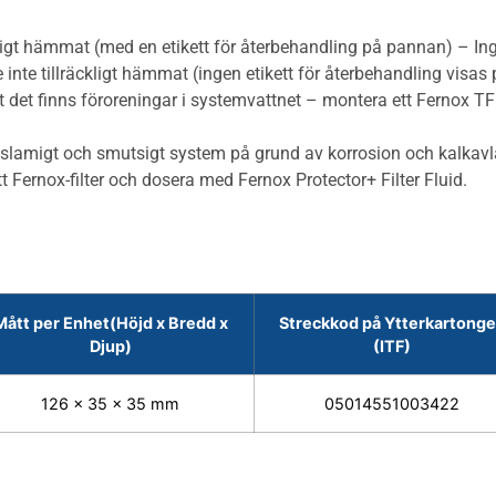
äckligt hämmat (med en etikett för återbehandling på pannan) – In
e inte tillräckligt hämmat (ingen etikett för återbehandling vi
att det finns föroreningar i systemvattnet – montera ett Fernox TF
aftigt slamigt och smutsigt system på grund av korrosion och kal
 Fernox-filter och dosera med Fernox Protector+ Filter Fluid.
Mått per Enhet(Höjd x Bredd x
Streckkod på Ytterkartong
Djup)
(ITF)
126 x 35 x 35 mm
05014551003422