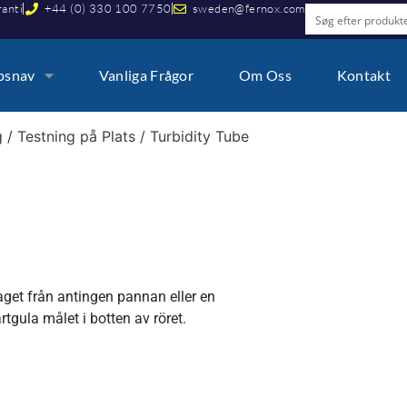
ranti
+44 (0) 330 100 7750
sweden@fernox.com
psnav
Vanliga Frågor
Om Oss
Kontakt
g
/
Testning på Plats
/ Turbidity Tube
aget från antingen pannan eller en
artgula målet i botten av röret.