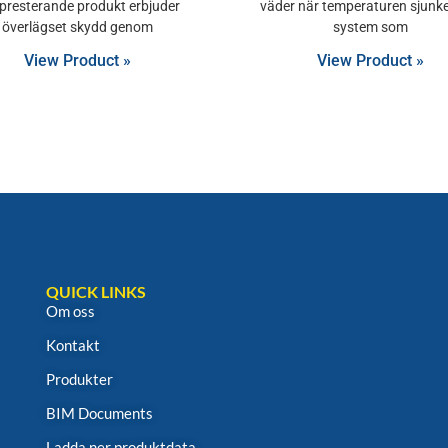
presterande produkt erbjuder
väder när temperaturen sjunk
överlägset skydd genom
system som
View Product »
View Product »
QUICK LINKS
Om oss
Kontakt
Produkter
BIM Documents
Ladda ner produktdata