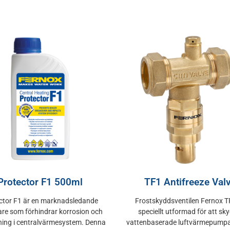
Protector F1 500ml
TF1 Antifreeze Val
ctor F1 är en marknadsledande
Frostskyddsventilen Fernox T
e som förhindrar korrosion och
speciellt utformad för att sk
dning i centralvärmesystem. Denna
vattenbaserade luftvärmepumpar.