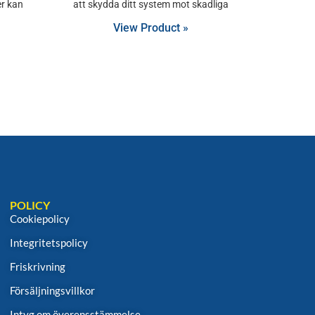
er kan
att skydda ditt system mot skadliga
View Product »
POLICY
Cookiepolicy
Integritetspolicy
Friskrivning
Försäljningsvillkor
Intyg om överensstämmelse