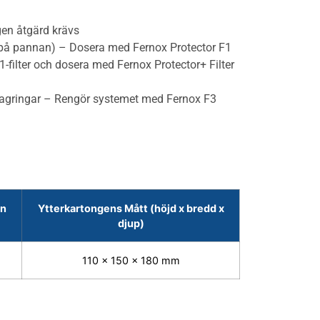
gen åtgärd krävs
sas på pannan) – Dosera med Fernox Protector F1
1-filter och dosera med Fernox Protector+ Filter
kavlagringar – Rengör systemet med Fernox F3
en
Ytterkartongens Mått (höjd x bredd x
djup)
110 x 150 x 180 mm